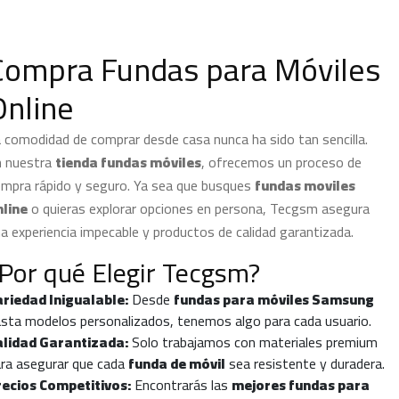
Compra Fundas para Móviles
Online
 comodidad de comprar desde casa nunca ha sido tan sencilla.
n nuestra
tienda fundas móviles
, ofrecemos un proceso de
mpra rápido y seguro. Ya sea que busques
fundas moviles
nline
o quieras explorar opciones en persona, Tecgsm asegura
a experiencia impecable y productos de calidad garantizada.
Por qué Elegir Tecgsm?
ariedad Inigualable:
Desde
fundas para móviles Samsung
sta modelos personalizados, tenemos algo para cada usuario.
alidad Garantizada:
Solo trabajamos con materiales premium
ra asegurar que cada
funda de móvil
sea resistente y duradera.
recios Competitivos:
Encontrarás las
mejores fundas para