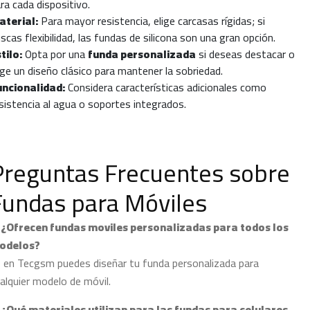
ra cada dispositivo.
aterial:
Para mayor resistencia, elige carcasas rígidas; si
scas flexibilidad, las fundas de silicona son una gran opción.
tilo:
Opta por una
funda personalizada
si deseas destacar o
ige un diseño clásico para mantener la sobriedad.
uncionalidad:
Considera características adicionales como
sistencia al agua o soportes integrados.
Preguntas Frecuentes sobre
Fundas para Móviles
. ¿Ofrecen fundas moviles personalizadas para todos los
odelos?
, en Tecgsm puedes diseñar tu funda personalizada para
alquier modelo de móvil.
 ¿Qué materiales utilizan para las fundas para celulares