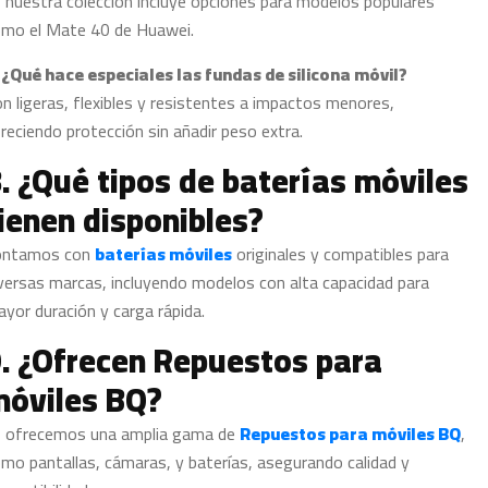
, nuestra colección incluye opciones para modelos populares
mo el Mate 40 de Huawei.
 ¿Qué hace especiales las fundas de silicona móvil?
n ligeras, flexibles y resistentes a impactos menores,
reciendo protección sin añadir peso extra.
. ¿Qué tipos de baterías móviles
ienen disponibles?
ontamos con
baterías móviles
originales y compatibles para
versas marcas, incluyendo modelos con alta capacidad para
yor duración y carga rápida.
. ¿Ofrecen Repuestos para
óviles BQ?
, ofrecemos una amplia gama de
Repuestos para móviles BQ
,
mo pantallas, cámaras, y baterías, asegurando calidad y