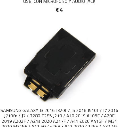
USB) CON MICROFONO Y AUDIO JACK
€ 4
SAMSUNG GALAXY J3 2016 J320f / J5 2016 J510f / J7 2016
J710fn / J7 / T280 T285 J210 / A10 2019 A105F / A20E
2019 A202F / A21s 2020 A217F / A41 2020 A415F / M31
2020 M315F / A42 5G A426B / A12 2020 A125F / A32 4G