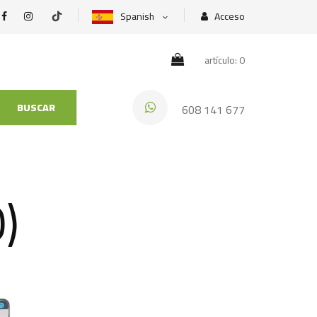
Spanish
Acceso
artículo: 0
BUSCAR
608 141 677
)