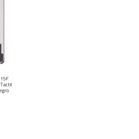
215F
Tactil
egro