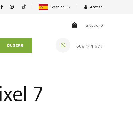
Spanish
Acceso
artículo: 0
BUSCAR
608 141 677
xel 7