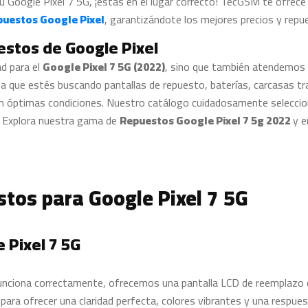
u Google Pixel 7 5G, ¡estás en el lugar correcto! TecGSM te ofrece
uestos Google Pixel
, garantizándote los mejores precios y repue
estos de Google Pixel
d para el
Google Pixel 7 5G (2022)
, sino que también atendemos 
ea que estés buscando pantallas de repuesto, baterías, carcasas 
 en óptimas condiciones. Nuestro catálogo cuidadosamente selecci
A. Explora nuestra gama de
Repuestos Google Pixel 7 5g 2022
y e
tos para Google Pixel 7 5G
 Pixel 7 5G
 funciona correctamente, ofrecemos una pantalla LCD de reemplazo de
 para ofrecer una claridad perfecta, colores vibrantes y una respues