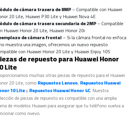
ódulo de cámara trasera de 8MP
– Compatible con Huawei
nor 20 Lite, Huawei P30 Lite y Huawei Nova 4E
ódulo de cámara trasera secundaria de 2MP
– Compatible
n Huawei Honor 20 Lite, Huawei Honor 20i
eemplazo de cámara frontal
– Si la cámara frontal no enfoca
no muestra una imagen, ofrecemos un nuevo repuesto
mpatible con Huawei Honor 20 Lite y Huawei Enjoy 10S
iezas de repuesto para Huawei Honor
0 Lite
oporcionamos muchas otras piezas de repuesto para el Huawei
onor 20 Lite, como
Repuestos Lenovo
,
Repuestos Huawei
onor 10 Lite
y
Repuestos Huawei Honor 4C
. Nuestra
lección de piezas de repuesto es compatible con una amplia
ma de modelos Huawei para asegurar que tu teléfono vuelva a
ncionar como nuevo.