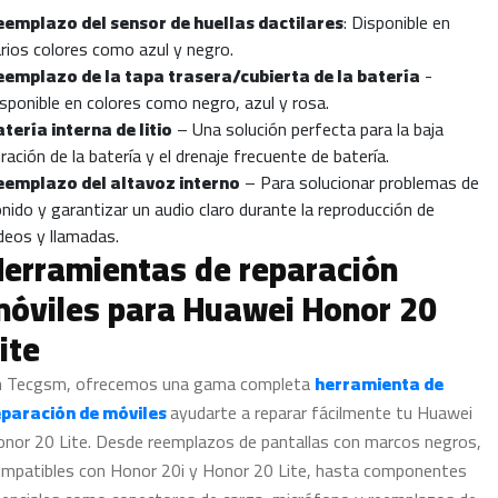
eemplazo del sensor de huellas dactilares
: Disponible en
rios colores como azul y negro.
eemplazo de la tapa trasera/cubierta de la batería
-
sponible en colores como negro, azul y rosa.
tería interna de litio
– Una solución perfecta para la baja
ración de la batería y el drenaje frecuente de batería.
eemplazo del altavoz interno
– Para solucionar problemas de
nido y garantizar un audio claro durante la reproducción de
deos y llamadas.
erramientas de reparación
óviles para Huawei Honor 20
ite
n Tecgsm, ofrecemos una gama completa
herramienta de
eparación de móviles
ayudarte a reparar fácilmente tu Huawei
nor 20 Lite. Desde reemplazos de pantallas con marcos negros,
mpatibles con Honor 20i y Honor 20 Lite, hasta componentes