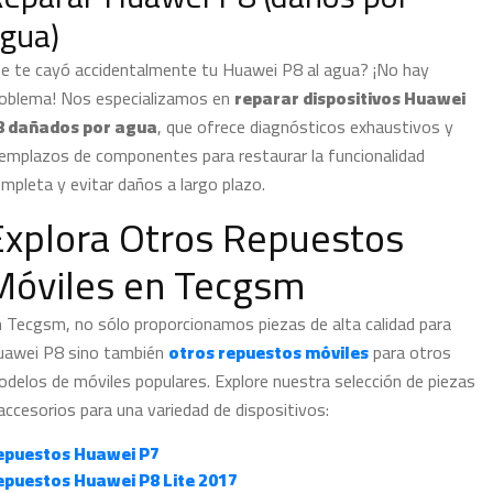
gua)
e te cayó accidentalmente tu Huawei P8 al agua? ¡No hay
oblema! Nos especializamos en
reparar dispositivos Huawei
8 dañados por agua
, que ofrece diagnósticos exhaustivos y
emplazos de componentes para restaurar la funcionalidad
mpleta y evitar daños a largo plazo.
Explora Otros Repuestos
Móviles en Tecgsm
 Tecgsm, no sólo proporcionamos piezas de alta calidad para
uawei P8 sino también
otros repuestos móviles
para otros
delos de móviles populares. Explore nuestra selección de piezas
accesorios para una variedad de dispositivos:
epuestos Huawei P7
epuestos Huawei P8 Lite 2017