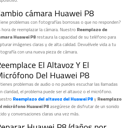
spositivo.
ambio cámara Huawei P8
iene problemas con fotografías borrosas o que no responden?
 hora de reemplazar la cámara. Nuestro
Reemplazo de
ámara Huawei P8
restaura la capacidad de su teléfono para
pturar imágenes claras y de alta calidad. Devuélvele vida a tu
tografía con una nueva pieza de cámara.
eemplace El Altavoz Y El
icrófono Del Huawei P8
 tienes problemas de audio o no puedes escuchar las llamadas
n claridad, el problema puede ser el altavoz o el micrófono.
uestro
Reemplazo del altavoz del Huawei P8
y
Reemplazo
el micrófono Huawei P8
asegúrese de disfrutar de un sonido
tido y conversaciones claras una vez más.
eparar Huawei P8 (daños por