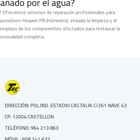
añado por el agua?
í! Ofrecemos servicios de reparación profesionales para
spositivos Huawei P8 (húmedos), incluida la limpieza y el
emplazo de los componentes afectados para restaurar la
ncionalidad completa.
DIRECCIÓN: POL.IND. ESTADIO CASTALIA C/261 NAVE 43
CP: 12004 CASTELLON
TELÉFONO: 964 213 863
MÓVIL : 608 141 677