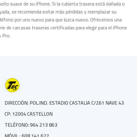
seño suave de su iPhone. Si la cubierta trasera está dañada o
yada, se recomienda evitar más pérdidas y reemplazar su
léfono por uno nuevo para que luzca nuevo. Ofrecemos una
rie de carcasas traseras certificadas para elegir para el iPhone
 Pro.
DIRECCIÓN: POL.IND. ESTADIO CASTALIA C/261 NAVE 43
CP: 12004 CASTELLON
TELÉFONO: 964 213 863
MÓVIL : 608 141 677