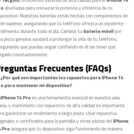
n
Tecgsm
, ofrecemos baterías de alta calidad para el
iPhone 14
ro
diseñadas para restaurar la potencia y eficiencia de tu
spositivo. Nuestras baterías están hechas con componentes de
vel superior, asegurando que tu teléfono ofrezca un excelente
ndimiento durante todo el día. Cambiar tu
batería móvil
por
a pieza genuina ayudará a prolongar la vida de tu teléfono,
egurando que puedas seguir confiando en él sin tener que
rgarlo constantemente.
reguntas Frecuentes (FAQs)
. ¿Por qué son importantes los repuestos para iPhone 14
ro para mantener mi dispositivo?
l
iPhone 14 Pro
es una herramienta esencial en nuestra vida
aria, y mantenerlo con repuestos de alta calidad es importante
ra garantizar un rendimiento a largo plazo. Usar repuestos
iginales o certificados para la pantalla y otras piezas del
iPhone
4 Pro
asegura que tu dispositivo siga funcionando de manera