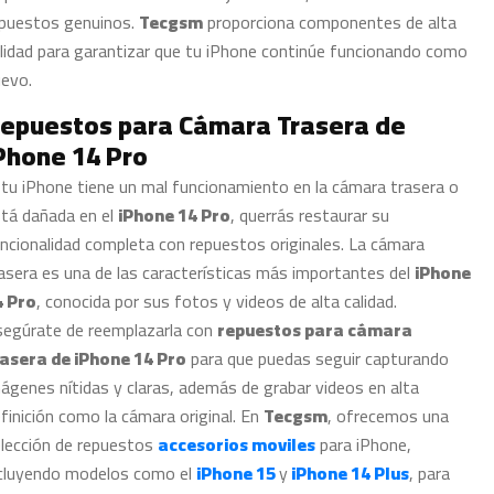
puestos genuinos.
Tecgsm
proporciona componentes de alta
lidad para garantizar que tu iPhone continúe funcionando como
evo.
epuestos para Cámara Trasera de
Phone 14 Pro
 tu iPhone tiene un mal funcionamiento en la cámara trasera o
tá dañada en el
iPhone 14 Pro
, querrás restaurar su
ncionalidad completa con repuestos originales. La cámara
asera es una de las características más importantes del
iPhone
4 Pro
, conocida por sus fotos y videos de alta calidad.
egúrate de reemplazarla con
repuestos para cámara
rasera de iPhone 14 Pro
para que puedas seguir capturando
ágenes nítidas y claras, además de grabar videos en alta
finición como la cámara original. En
Tecgsm
, ofrecemos una
lección de repuestos
accesorios moviles
para iPhone,
cluyendo modelos como el
iPhone 15
y
iPhone 14 Plus
, para