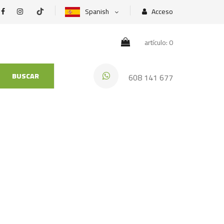
Spanish
Acceso
artículo: 0
BUSCAR
608 141 677