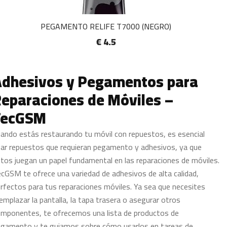
PEGAMENTO RELIFE T7000 (NEGRO)
€ 4.5
Adhesivos y Pegamentos para
eparaciones de Móviles –
TecGSM
ando estás restaurando tu móvil con repuestos, es esencial
ar repuestos que requieran pegamento y adhesivos, ya que
tos juegan un papel fundamental en las reparaciones de móviles.
cGSM te ofrece una variedad de adhesivos de alta calidad,
rfectos para tus reparaciones móviles. Ya sea que necesites
emplazar la pantalla, la tapa trasera o asegurar otros
mponentes, te ofrecemos una lista de productos de
gamento y te guiamos sobre cómo usarlos en tareas de