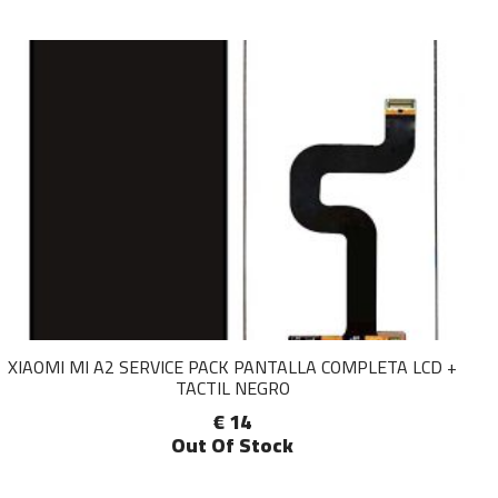
XIAOMI MI A2 SERVICE PACK PANTALLA COMPLETA LCD +
TACTIL NEGRO
€ 14
Out Of Stock