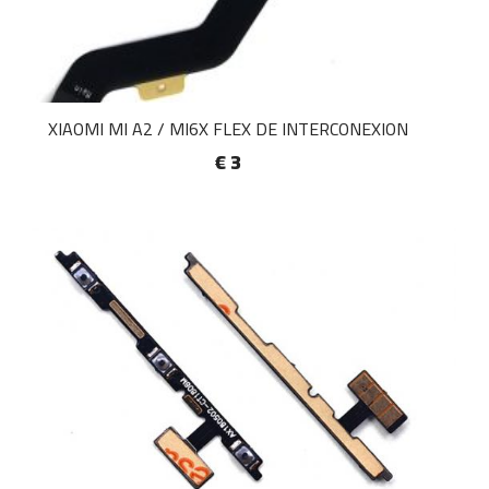
XIAOMI MI A2 / MI6X FLEX DE INTERCONEXION
€ 3