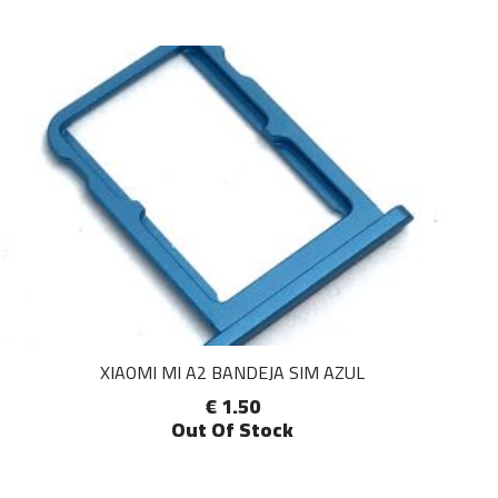
XIAOMI MI A2 BANDEJA SIM AZUL
€ 1.50
Out Of Stock