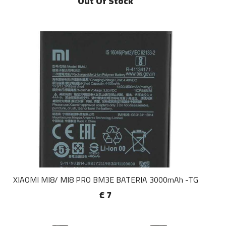
Out Of Stock
XIAOMI MI8/ MI8 PRO BM3E BATERIA 3000mAh -TG
€ 7