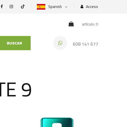
Spanish
Acceso
artículo: 0
BUSCAR
608 141 677
TE 9