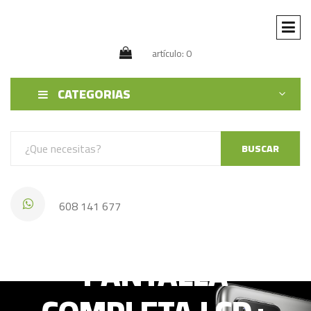
artículo: 0
CATEGORIAS
BUSCAR
608 141 677
HUAWEI G740
PANTALLA