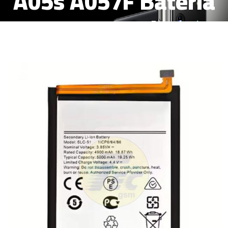
A05s A057F Bateria
5000mAh