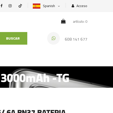
Spanish
Acceso
artículo: 0
BUSCAR
608 141 677
 3000mAh -TG
6/ 6A BN37 BATERIA