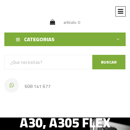
artículo: 0
CATEGORIAS
BUSCAR
608 141 677
SAMSUNG GALAXY
A30, A305 FLEX