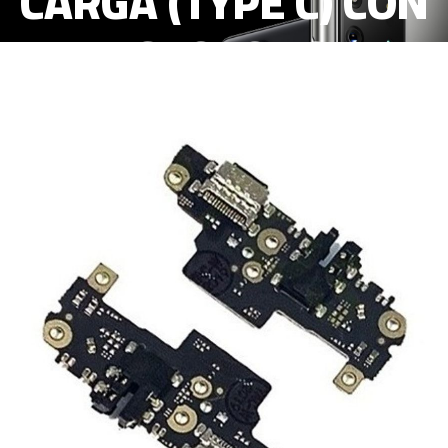
CARGA (TYPE C) CON
MICROFONO +
AUDIO JACK