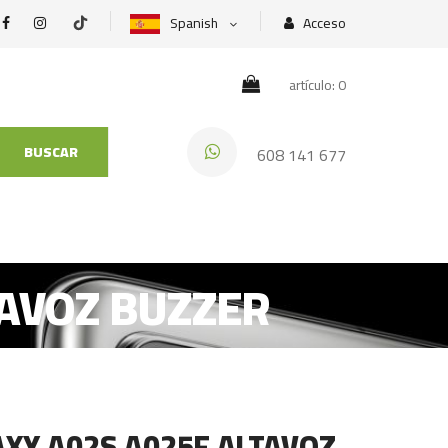
Spanish
Acceso
artículo: 0
BUSCAR
608 141 677
AVOZ BUZZER
XY A02S A025F ALTAVOZ