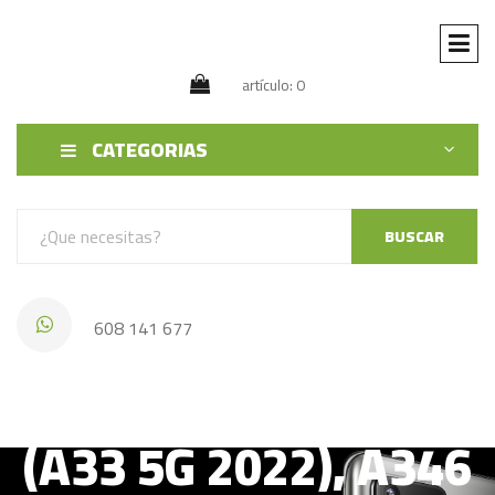
artículo: 0
CATEGORIAS
BUSCAR
608 141 677
SAMSUNG A336B
(A33 5G 2022), A346