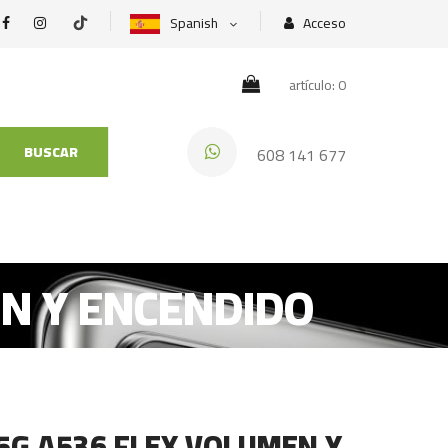
Spanish
Acceso
artículo: 0
BUSCAR
608 141 677
N Y ENCENDIDO
5G A536 FLEX VOLUMEN Y