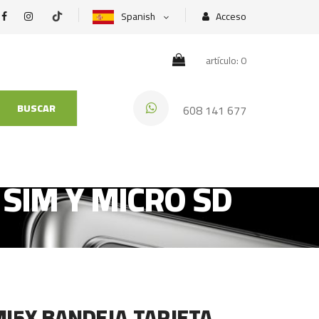
Spanish
Acceso
artículo: 0
BUSCAR
608 141 677
 SIM Y MICRO SD
 MI5X BANDEJA TARJETA