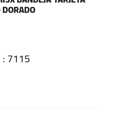
D DORADO
 : 7115