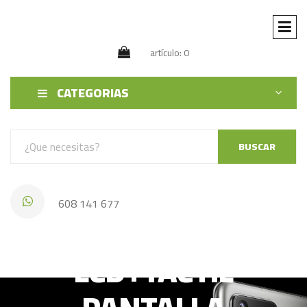
artículo: 0
CATEGORIAS
BUSCAR
608 141 677
IPHONE 15 PRO
LCD+TACTIL