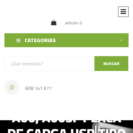
artículo: 0
CATEGORIAS
BUSCAR
608 141 677
SAMSUNG GALAXY
A06, A065F PLACA