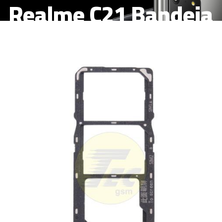
Realme C21 Bandeja
tarjetas sim y SD