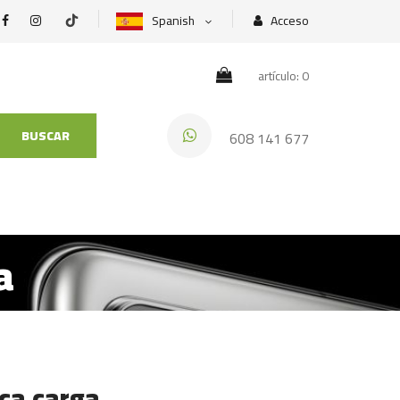
Spanish
Acceso
artículo: 0
BUSCAR
608 141 677
a
ca carga