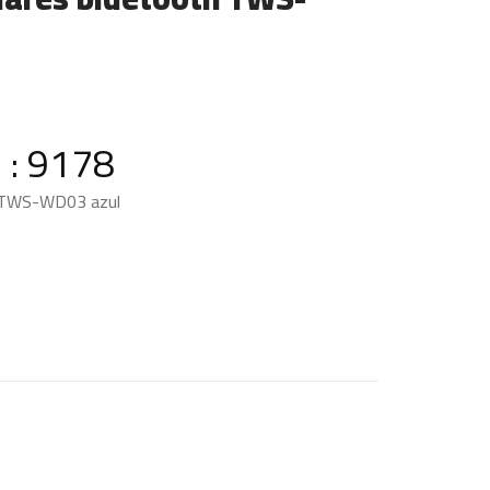
 : 9178
th TWS-WD03 azul