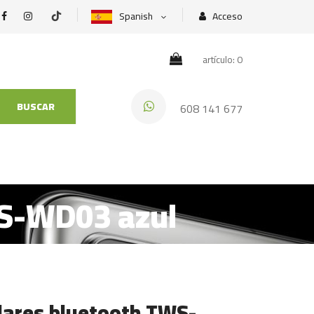
Spanish
Acceso
artículo: 0
BUSCAR
608 141 677
WS-WD03 azul
ulares bluetooth TWS-