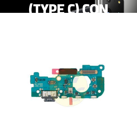
(TYPE C) CON
MICROFONO Y
AUDIO JACK (AAA)