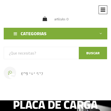
artículo: 0
CATEGORIAS
BUSCAR
SAMSUNG GALAXY
608 141 677
A33 5G, A336B
PLACA DE CARGA