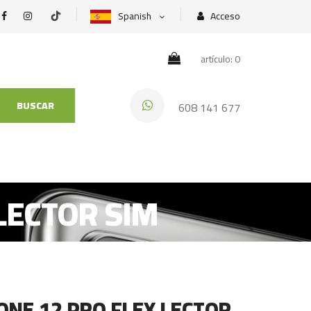
Spanish
Acceso
artículo: 0
BUSCAR
608 141 677
 LECTOR SIM
HONE 12 PRO FLEX LECTOR