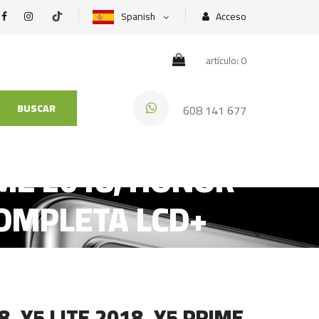
Spanish
Acceso
artículo: 0
BUSCAR
608 141 677
IME 2018, HONOR
COMPLETA LCD+
, Y5 LITE 2018, Y5 PRIME