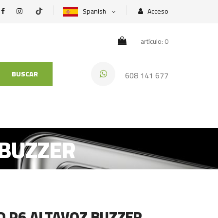
Spanish
Acceso
artículo: 0
BUSCAR
608 141 677
 BUZZER
D P6 ALTAVOZ BUZZER