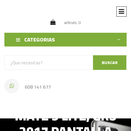
artículo: 0
CATEGORIAS
BUSCAR
608 141 677
HUAWEI HONOR 6X,
MATE 9 LITE, GR5