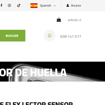
Spanish
Acceso
artículo: 0
BUSCAR
608 141 677
SOR DE HUELLA
S FLEX LECTOR SENSOR