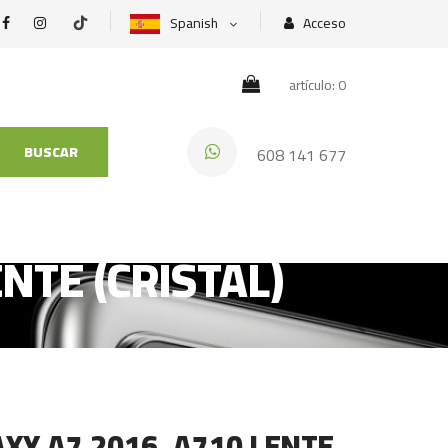
Spanish
Acceso
artículo: 0
BUSCAR
608 141 677
NTE (CRISTAL)
Y A7 2016, A710 LENTE