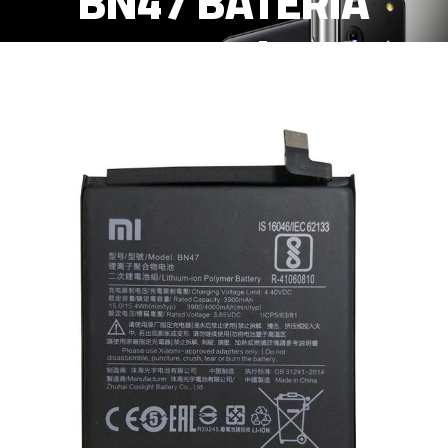
BN47 BATERIA
3900mAh -TG