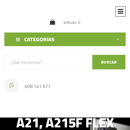
artículo: 0
CATEGORIAS
BUSCAR
608 141 677
SAMSUNG GALAXY
A21, A215F FLEX