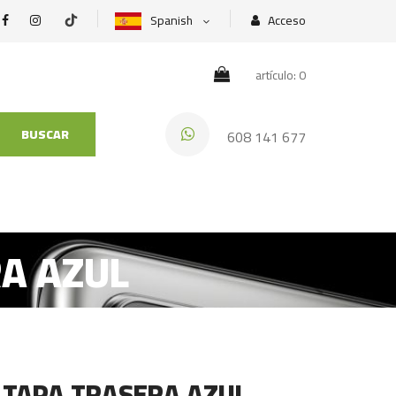
Spanish
Acceso
artículo: 0
BUSCAR
608 141 677
RA AZUL
 TAPA TRASERA AZUL