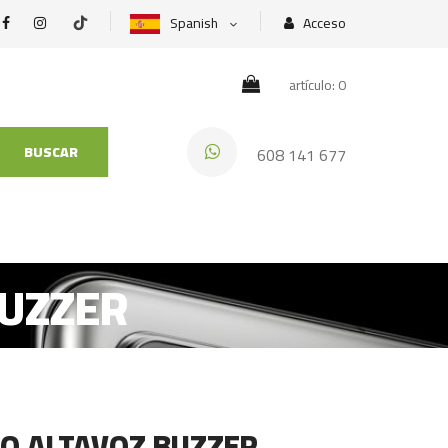
Spanish
Acceso
artículo: 0
BUSCAR
608 141 677
BUZZER
RO ALTAVOZ BUZZER