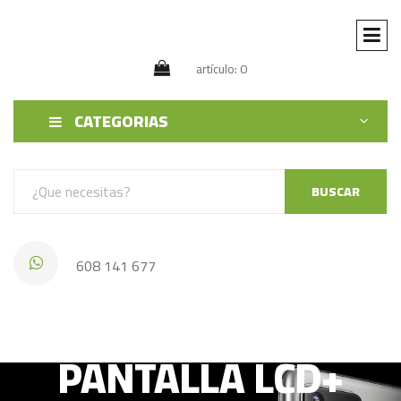
artículo: 0
CATEGORIAS
BUSCAR
608 141 677
OPPO A96 4G 2022
PANTALLA LCD+