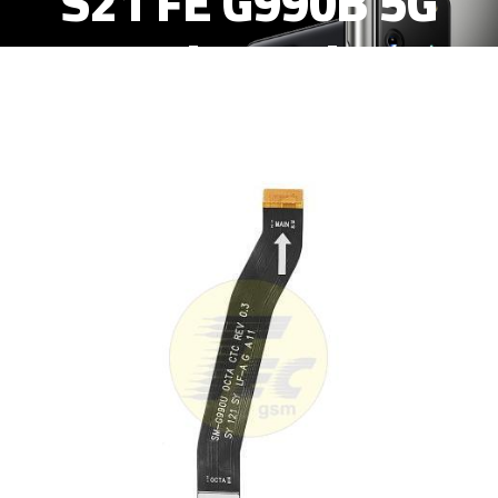
S21 FE G990B 5G
Flex Lcd