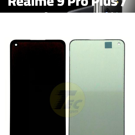
Realme 9 Pro Plus /
Realme 10 4G /
REALME 11 ( 4G / 5G
) / Oppo A78 4G SIN
MARCO PANTALLA
(O-171)