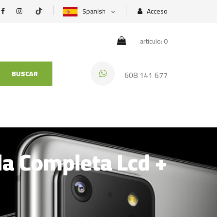
Spanish
Acceso
artículo: 0
BUSCAR
608 141 677
la Completa Lcd +