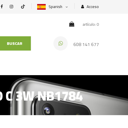
Spanish
Acceso
artículo: 0
BUSCAR
608 141 677
O C 3W NB1784