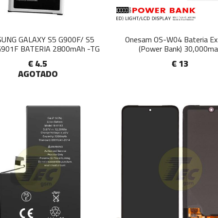
UNG GALAXY S5 G900F/ S5
Onesam OS-W04 Bateria Ex
G901F BATERIA 2800mAh -TG
(Power Bank) 30,000ma
€ 4.5
€ 13
AGOTADO