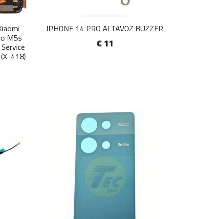
Xiaomi
IPHONE 14 PRO ALTAVOZ BUZZER
co M5s
€ 11
 Service
 (X-418)