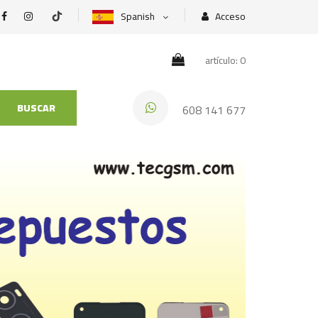
Spanish
Acceso
artículo: 0
BUSCAR
608 141 677