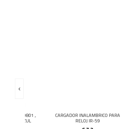
G9801 ,
CARGADOR INALAMBRICO PARA
CAB
 AZUL
RELOJ IR-59
XIA