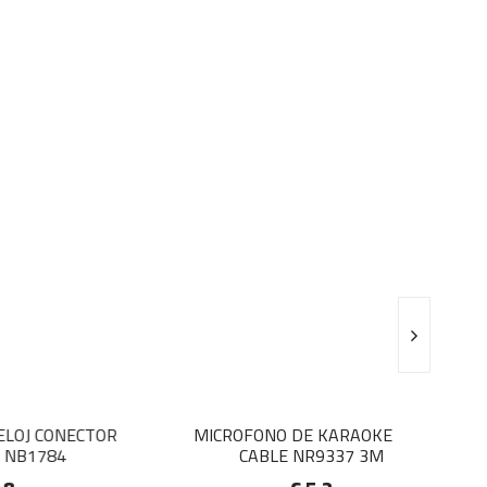
ECTOR
MICROFONO DE KARAOKE CON
ONE+ RAT
CABLE NR9337 3M