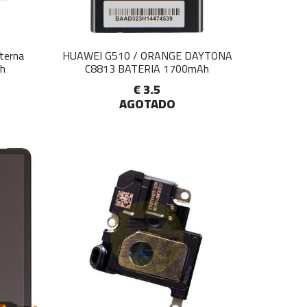
terna
HUAWEI G510 / ORANGE DAYTONA
h
C8813 BATERIA 1700mAh
€ 3.5
AGOTADO